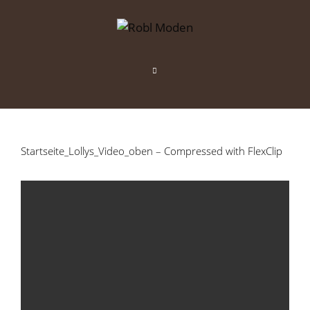
Zum
Inhalt
springen
Menü
Startseite_Lollys_Video_oben – Compressed with FlexClip