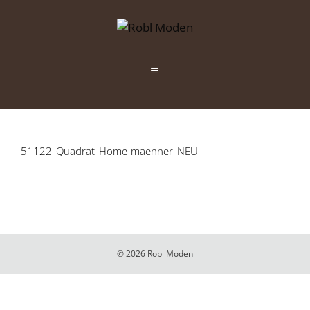
Zum
Inhalt
springen
Menü
51122_Quadrat_Home-maenner_NEU
© 2026 Robl Moden