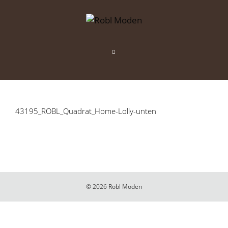
Zum
Inhalt
springen
Menü
43195_ROBL_Quadrat_Home-Lolly-unten
© 2026 Robl Moden