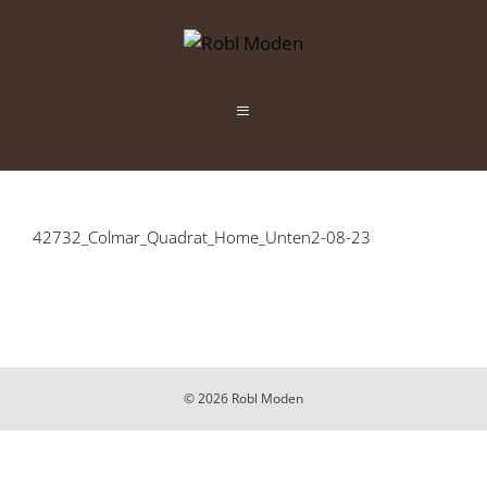
Zum
Inhalt
springen
Menü
42732_Colmar_Quadrat_Home_Unten2-08-23
© 2026 Robl Moden