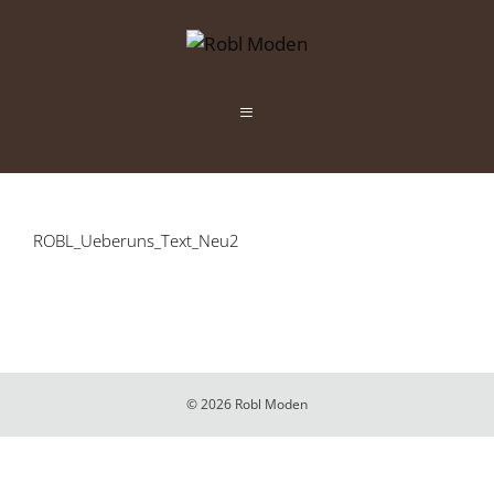
Zum
Inhalt
springen
Menü
ROBL_Ueberuns_Text_Neu2
© 2026 Robl Moden