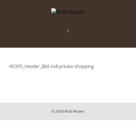
Zum
Inhalt
springen
Menü
40395_Header_Bild-Voll-private-shopping
© 2026 Robl Moden