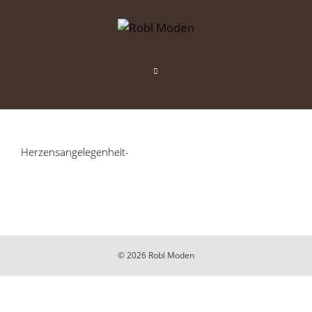
Zum
Inhalt
springen
Menü
Herzensangelegenheit-
© 2026 Robl Moden