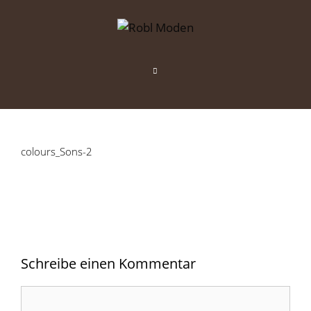
Zum
Inhalt
springen
Menü
colours_Sons-2
Schreibe einen Kommentar
Kommentar