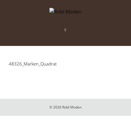
Zum
Inhalt
springen
Menü
48326_Marken_Quadrat
© 2026 Robl Moden