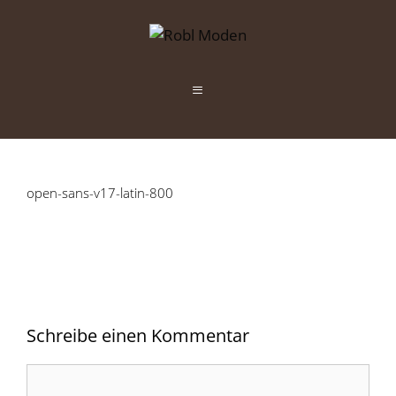
Zum
Inhalt
springen
Menü
open-sans-v17-latin-800
Schreibe einen Kommentar
Kommentar