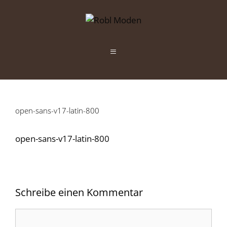
Zum
Inhalt
springen
Menü
open-sans-v17-latin-800
open-sans-v17-latin-800
Schreibe einen Kommentar
Kommentar